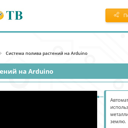
П
Система полива растений на Arduino
ений на Arduino
Автомат
использ
металли
землю.