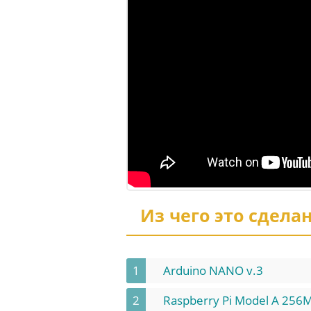
Из чего это сдела
1
Arduino NANO v.3
2
Raspberry Pi Model A 256