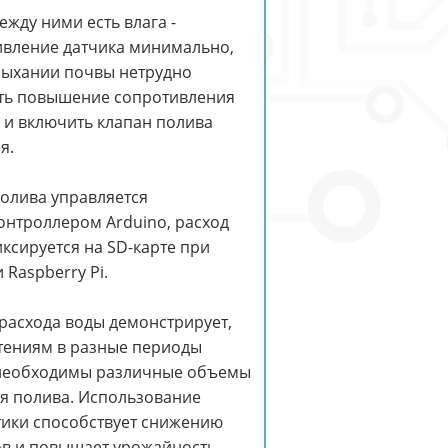
ежду ними есть влага -
ивление датчика минимально,
сыхании почвы нетрудно
ть повышение сопротивления
 и включить клапан полива
я.
олива управляется
нтроллером Arduino, расход
ксируется на SD-карте при
Raspberry Pi.
расхода воды демонстрирует,
тениям в разные периоды
необходимы различные объемы
я полива. Использование
тики способствует снижению
в и повышает урожайность.