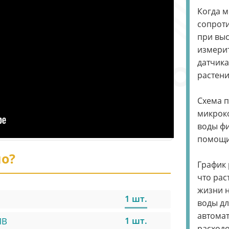
Когда м
сопрот
при вы
измери
датчика
растени
Схема п
микроко
воды фи
помощи 
но?
График 
что рас
жизни 
1 шт.
воды дл
автома
1 шт.
MB
расходо